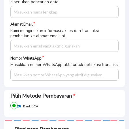
diperlukan pencarian data.
Alamat Email
Kami mengirimkan informasi akses dan transaksi
pembelian ke alamat email ini.
Nomor WhatsApp
Masukkan nomor WhatsApp aktif untuk notifikasi transaksi
Pilih Metode Pembayaran
Bank BCA