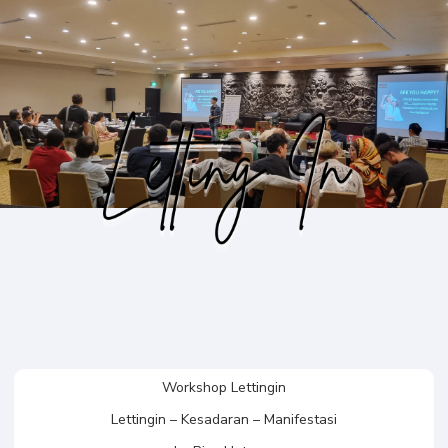
Workshop Lettingin
Lettingin – Kesadaran – Manifestasi